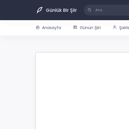
Günlük Bir Şiir
Anasayfa
Günün Şiiri
Şairl