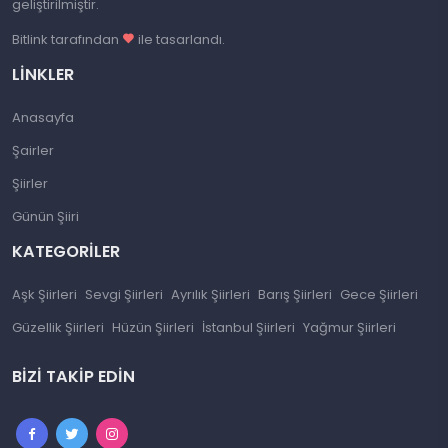
geliştirilmiştir.
Bitlink tarafından
ile tasarlandı.
LINKLER
Anasayfa
Şairler
Şiirler
Günün Şiiri
KATEGORILER
Aşk Şiirleri
Sevgi Şiirleri
Ayrılık Şiirleri
Barış Şiirleri
Gece Şiirleri
Güzellik Şiirleri
Hüzün Şiirleri
İstanbul Şiirleri
Yağmur Şiirleri
BIZI TAKIP EDIN