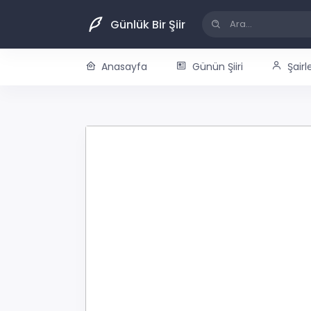
Günlük Bir Şiir
Anasayfa
Günün Şiiri
Şairl