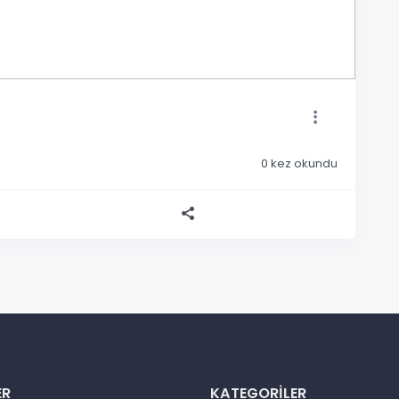
0
kez okundu
ER
KATEGORILER