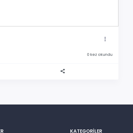
0
kez okundu
ER
KATEGORILER