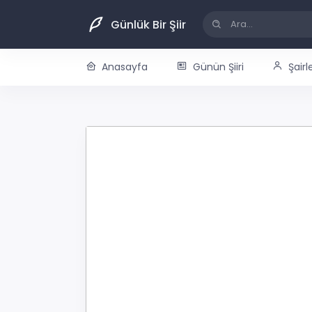
Günlük Bir Şiir
Anasayfa
Günün Şiiri
Şairl