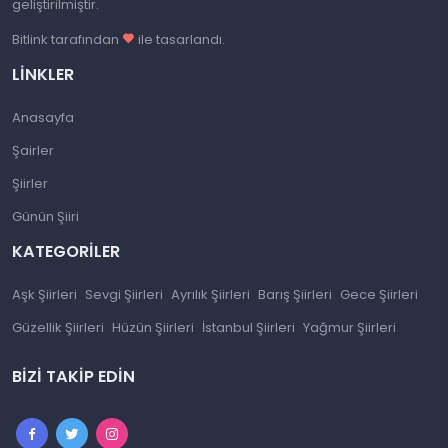
geliştirilmiştir.
Bitlink tarafından
ile tasarlandı.
LINKLER
Anasayfa
Şairler
Şiirler
Günün Şiiri
KATEGORILER
Aşk Şiirleri
Sevgi Şiirleri
Ayrılık Şiirleri
Barış Şiirleri
Gece Şiirleri
Güzellik Şiirleri
Hüzün Şiirleri
İstanbul Şiirleri
Yağmur Şiirleri
BIZI TAKIP EDIN