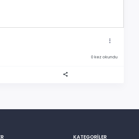
0
kez okundu
ER
KATEGORILER