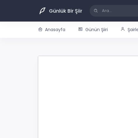
Günlük Bir Şiir
Anasayfa
Günün Şiiri
Şairl