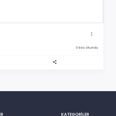
0
kez okundu
ER
KATEGORILER