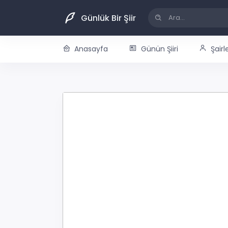
Günlük Bir Şiir
Anasayfa
Günün Şiiri
Şairl