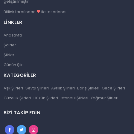
geliştirilmiştir.
Bitlink tarafından
ile tasarlandı.
LINKLER
Anasayfa
Şairler
Şiirler
Günün Şiiri
KATEGORILER
Aşk Şiirleri
Sevgi Şiirleri
Ayrılık Şiirleri
Barış Şiirleri
Gece Şiirleri
Güzellik Şiirleri
Hüzün Şiirleri
İstanbul Şiirleri
Yağmur Şiirleri
BIZI TAKIP EDIN