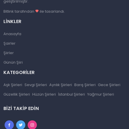
geliştirilmiştir.
Bitlink tarafından
ile tasarlandı.
LINKLER
Anasayfa
Şairler
Şiirler
Günün Şiiri
KATEGORILER
Aşk Şiirleri
Sevgi Şiirleri
Ayrılık Şiirleri
Barış Şiirleri
Gece Şiirleri
Güzellik Şiirleri
Hüzün Şiirleri
İstanbul Şiirleri
Yağmur Şiirleri
BIZI TAKIP EDIN