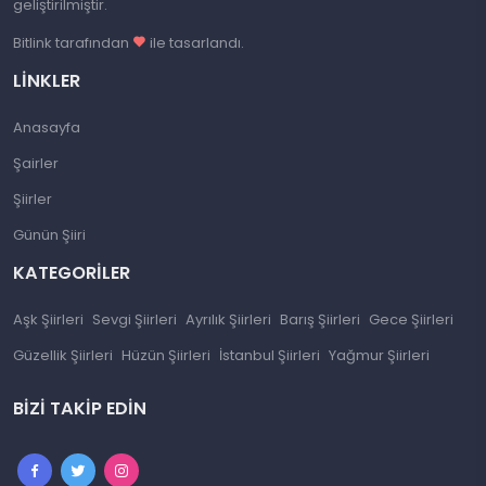
geliştirilmiştir.
Bitlink tarafından
ile tasarlandı.
LINKLER
Anasayfa
Şairler
Şiirler
Günün Şiiri
KATEGORILER
Aşk Şiirleri
Sevgi Şiirleri
Ayrılık Şiirleri
Barış Şiirleri
Gece Şiirleri
Güzellik Şiirleri
Hüzün Şiirleri
İstanbul Şiirleri
Yağmur Şiirleri
BIZI TAKIP EDIN