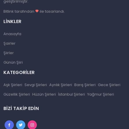
geliştirilmiştir.
Bitlink tarafından
ile tasarlandı.
LINKLER
Anasayfa
Şairler
Şiirler
Günün Şiiri
KATEGORILER
Aşk Şiirleri
Sevgi Şiirleri
Ayrılık Şiirleri
Barış Şiirleri
Gece Şiirleri
Güzellik Şiirleri
Hüzün Şiirleri
İstanbul Şiirleri
Yağmur Şiirleri
BIZI TAKIP EDIN