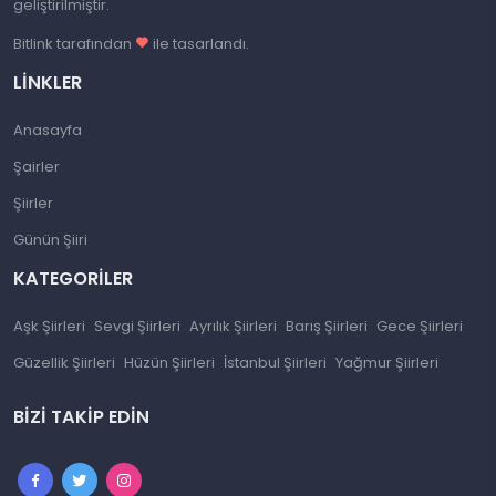
geliştirilmiştir.
Bitlink tarafından
ile tasarlandı.
LINKLER
Anasayfa
Şairler
Şiirler
Günün Şiiri
KATEGORILER
Aşk Şiirleri
Sevgi Şiirleri
Ayrılık Şiirleri
Barış Şiirleri
Gece Şiirleri
Güzellik Şiirleri
Hüzün Şiirleri
İstanbul Şiirleri
Yağmur Şiirleri
BIZI TAKIP EDIN