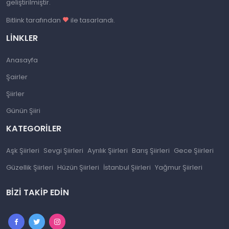
geliştirilmiştir.
Bitlink tarafından
ile tasarlandı.
LINKLER
Anasayfa
Şairler
Şiirler
Günün Şiiri
KATEGORILER
Aşk Şiirleri
Sevgi Şiirleri
Ayrılık Şiirleri
Barış Şiirleri
Gece Şiirleri
Güzellik Şiirleri
Hüzün Şiirleri
İstanbul Şiirleri
Yağmur Şiirleri
BIZI TAKIP EDIN