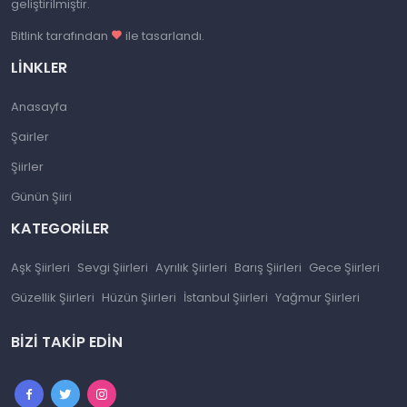
geliştirilmiştir.
Bitlink tarafından
ile tasarlandı.
LINKLER
Anasayfa
Şairler
Şiirler
Günün Şiiri
KATEGORILER
Aşk Şiirleri
Sevgi Şiirleri
Ayrılık Şiirleri
Barış Şiirleri
Gece Şiirleri
Güzellik Şiirleri
Hüzün Şiirleri
İstanbul Şiirleri
Yağmur Şiirleri
BIZI TAKIP EDIN