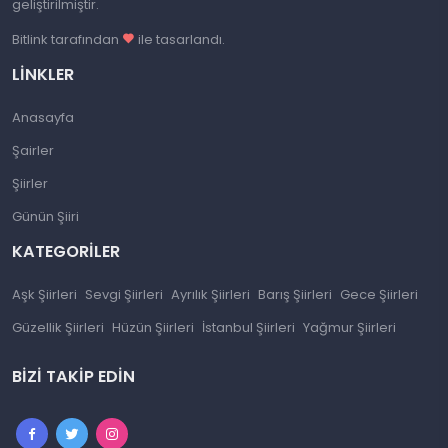
geliştirilmiştir.
Bitlink tarafından
ile tasarlandı.
LINKLER
Anasayfa
Şairler
Şiirler
Günün Şiiri
KATEGORILER
Aşk Şiirleri
Sevgi Şiirleri
Ayrılık Şiirleri
Barış Şiirleri
Gece Şiirleri
Güzellik Şiirleri
Hüzün Şiirleri
İstanbul Şiirleri
Yağmur Şiirleri
BIZI TAKIP EDIN