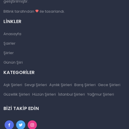
geliştirilmiştir.
Bitlink tarafından
ile tasarlandı.
LINKLER
Anasayfa
Şairler
Şiirler
Günün Şiiri
KATEGORILER
Aşk Şiirleri
Sevgi Şiirleri
Ayrılık Şiirleri
Barış Şiirleri
Gece Şiirleri
Güzellik Şiirleri
Hüzün Şiirleri
İstanbul Şiirleri
Yağmur Şiirleri
BIZI TAKIP EDIN