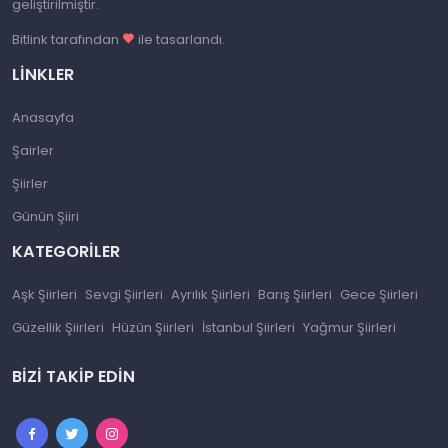
geliştirilmiştir.
Bitlink tarafından
ile tasarlandı.
LINKLER
Anasayfa
Şairler
Şiirler
Günün Şiiri
KATEGORILER
Aşk Şiirleri
Sevgi Şiirleri
Ayrılık Şiirleri
Barış Şiirleri
Gece Şiirleri
Güzellik Şiirleri
Hüzün Şiirleri
İstanbul Şiirleri
Yağmur Şiirleri
BIZI TAKIP EDIN