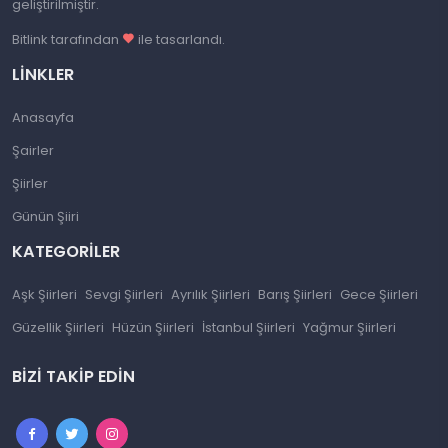
geliştirilmiştir.
Bitlink tarafından
ile tasarlandı.
LINKLER
Anasayfa
Şairler
Şiirler
Günün Şiiri
KATEGORILER
Aşk Şiirleri
Sevgi Şiirleri
Ayrılık Şiirleri
Barış Şiirleri
Gece Şiirleri
Güzellik Şiirleri
Hüzün Şiirleri
İstanbul Şiirleri
Yağmur Şiirleri
BIZI TAKIP EDIN