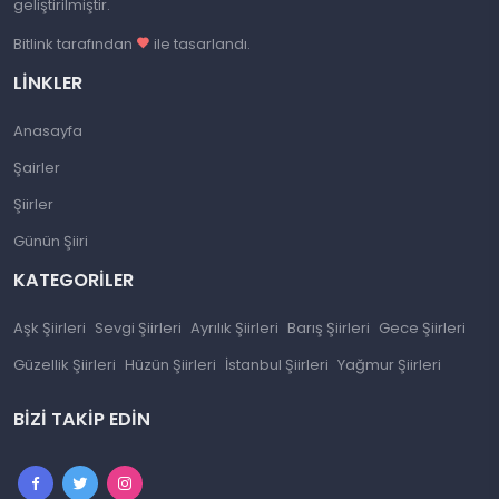
geliştirilmiştir.
Bitlink tarafından
ile tasarlandı.
LINKLER
Anasayfa
Şairler
Şiirler
Günün Şiiri
KATEGORILER
Aşk Şiirleri
Sevgi Şiirleri
Ayrılık Şiirleri
Barış Şiirleri
Gece Şiirleri
Güzellik Şiirleri
Hüzün Şiirleri
İstanbul Şiirleri
Yağmur Şiirleri
BIZI TAKIP EDIN