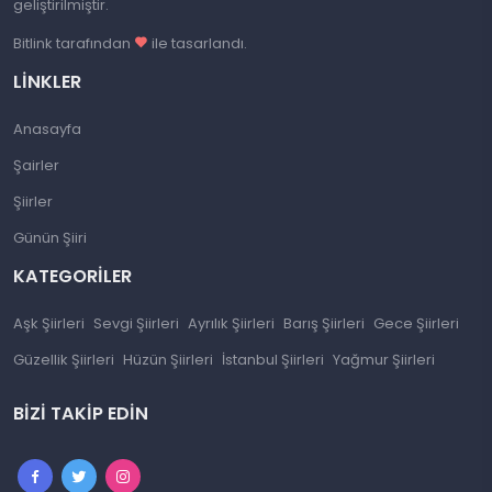
geliştirilmiştir.
Bitlink tarafından
ile tasarlandı.
LINKLER
Anasayfa
Şairler
Şiirler
Günün Şiiri
KATEGORILER
Aşk Şiirleri
Sevgi Şiirleri
Ayrılık Şiirleri
Barış Şiirleri
Gece Şiirleri
Güzellik Şiirleri
Hüzün Şiirleri
İstanbul Şiirleri
Yağmur Şiirleri
BIZI TAKIP EDIN