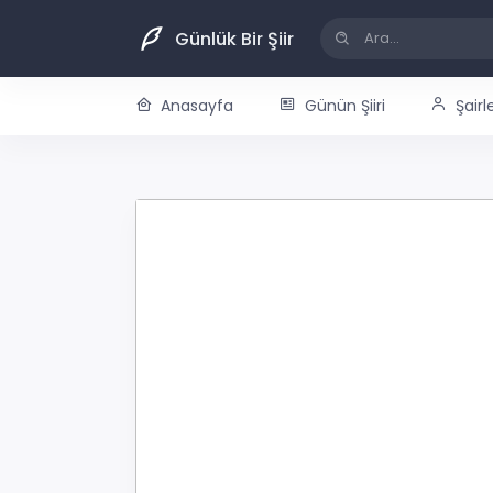
Günlük Bir Şiir
Anasayfa
Günün Şiiri
Şairl