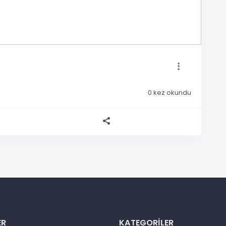
0
kez okundu
ER
KATEGORILER