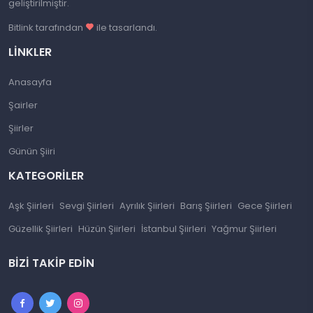
geliştirilmiştir.
Bitlink tarafından
ile tasarlandı.
LINKLER
Anasayfa
Şairler
Şiirler
Günün Şiiri
KATEGORILER
Aşk Şiirleri
Sevgi Şiirleri
Ayrılık Şiirleri
Barış Şiirleri
Gece Şiirleri
Güzellik Şiirleri
Hüzün Şiirleri
İstanbul Şiirleri
Yağmur Şiirleri
BIZI TAKIP EDIN