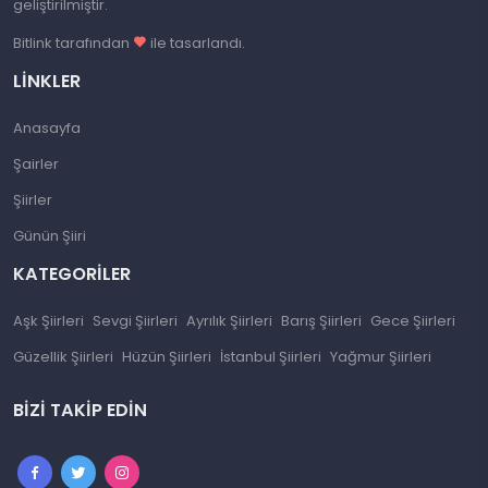
geliştirilmiştir.
Bitlink tarafından
ile tasarlandı.
LINKLER
Anasayfa
Şairler
Şiirler
Günün Şiiri
KATEGORILER
Aşk Şiirleri
Sevgi Şiirleri
Ayrılık Şiirleri
Barış Şiirleri
Gece Şiirleri
Güzellik Şiirleri
Hüzün Şiirleri
İstanbul Şiirleri
Yağmur Şiirleri
BIZI TAKIP EDIN