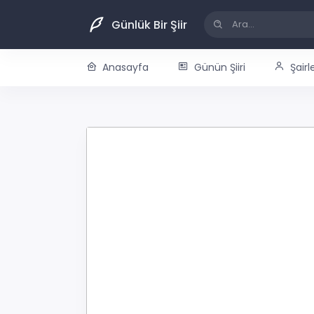
Günlük Bir Şiir
Anasayfa
Günün Şiiri
Şairl