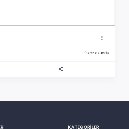
0
kez okundu
ER
KATEGORILER