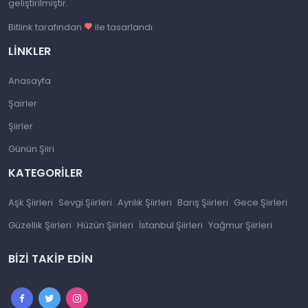
geliştirilmiştir.
Bitlink tarafından
ile tasarlandı.
LINKLER
Anasayfa
Şairler
Şiirler
Günün Şiiri
KATEGORILER
Aşk Şiirleri
Sevgi Şiirleri
Ayrılık Şiirleri
Barış Şiirleri
Gece Şiirleri
Güzellik Şiirleri
Hüzün Şiirleri
İstanbul Şiirleri
Yağmur Şiirleri
BIZI TAKIP EDIN