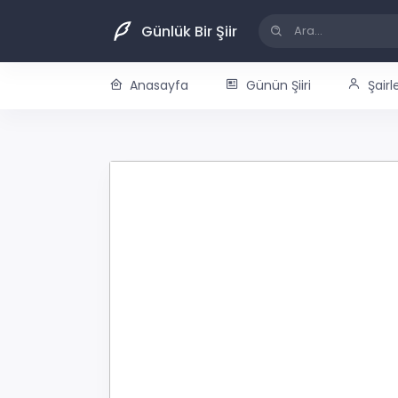
Günlük Bir Şiir
Anasayfa
Günün Şiiri
Şairl