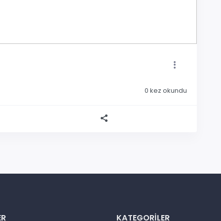
0
kez okundu
ER
KATEGORILER