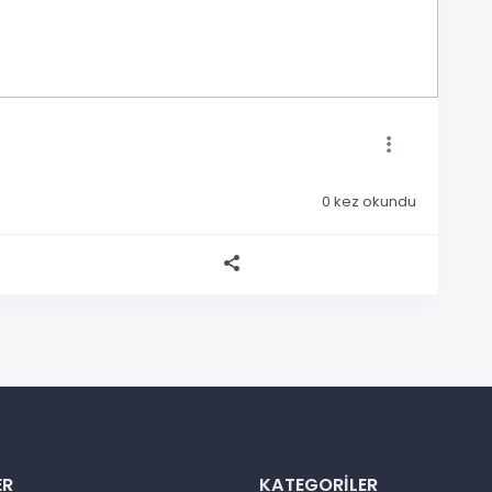
0
kez okundu
ER
KATEGORILER