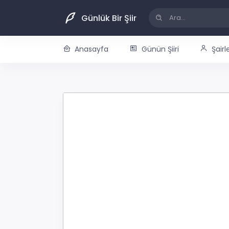
Günlük Bir Şiir
Anasayfa
Günün Şiiri
Şairl