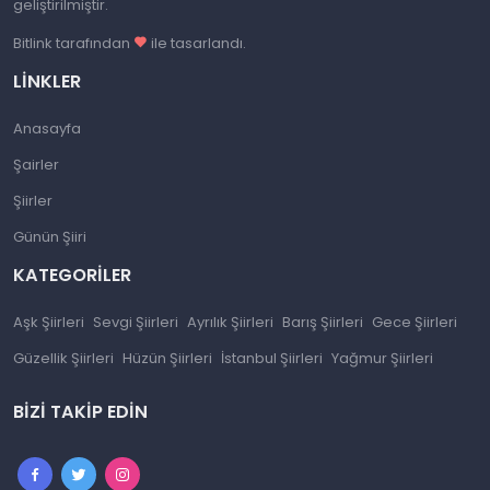
geliştirilmiştir.
Bitlink tarafından
ile tasarlandı.
LINKLER
Anasayfa
Şairler
Şiirler
Günün Şiiri
KATEGORILER
Aşk Şiirleri
Sevgi Şiirleri
Ayrılık Şiirleri
Barış Şiirleri
Gece Şiirleri
Güzellik Şiirleri
Hüzün Şiirleri
İstanbul Şiirleri
Yağmur Şiirleri
BIZI TAKIP EDIN