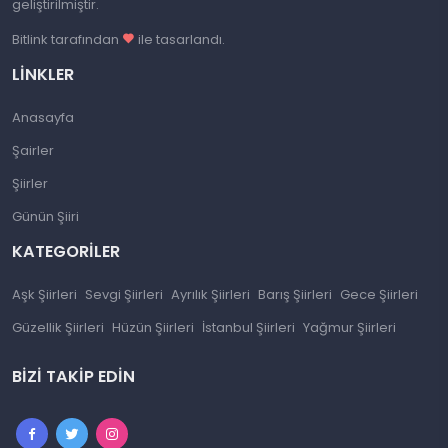
geliştirilmiştir.
Bitlink tarafından
ile tasarlandı.
LINKLER
Anasayfa
Şairler
Şiirler
Günün Şiiri
KATEGORILER
Aşk Şiirleri
Sevgi Şiirleri
Ayrılık Şiirleri
Barış Şiirleri
Gece Şiirleri
Güzellik Şiirleri
Hüzün Şiirleri
İstanbul Şiirleri
Yağmur Şiirleri
BIZI TAKIP EDIN