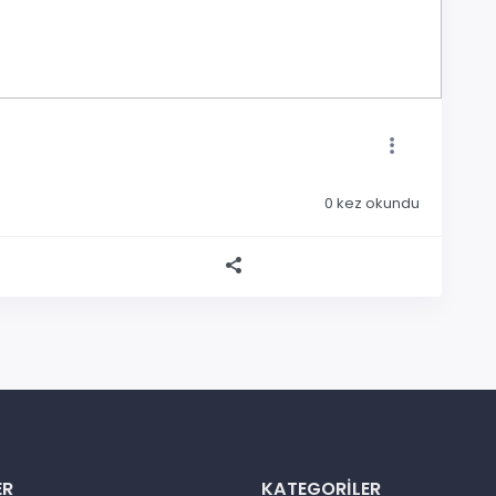
0
kez okundu
ER
KATEGORILER