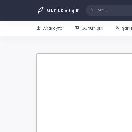
Günlük Bir Şiir
Anasayfa
Günün Şiiri
Şairl