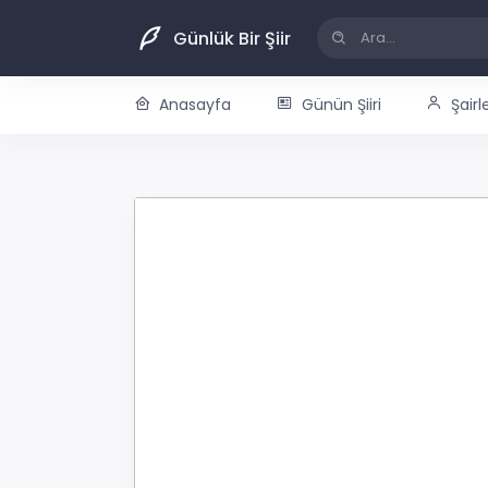
Günlük Bir Şiir
Anasayfa
Günün Şiiri
Şairl