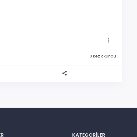
0
kez okundu
ER
KATEGORILER