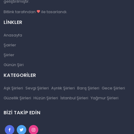
geliştirilmiştir.
Bitlink tarafından
ile tasarlandı.
LINKLER
Anasayfa
Şairler
Şiirler
Günün Şiiri
KATEGORILER
Aşk Şiirleri
Sevgi Şiirleri
Ayrılık Şiirleri
Barış Şiirleri
Gece Şiirleri
Güzellik Şiirleri
Hüzün Şiirleri
İstanbul Şiirleri
Yağmur Şiirleri
BIZI TAKIP EDIN