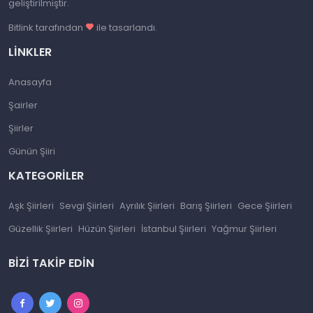
geliştirilmiştir.
Bitlink tarafından
ile tasarlandı.
LINKLER
Anasayfa
Şairler
Şiirler
Günün Şiiri
KATEGORILER
Aşk Şiirleri
Sevgi Şiirleri
Ayrılık Şiirleri
Barış Şiirleri
Gece Şiirleri
Güzellik Şiirleri
Hüzün Şiirleri
İstanbul Şiirleri
Yağmur Şiirleri
BIZI TAKIP EDIN