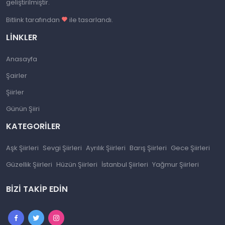
geliştirilmiştir.
Bitlink tarafından
ile tasarlandı.
LINKLER
Anasayfa
Şairler
Şiirler
Günün Şiiri
KATEGORILER
Aşk Şiirleri
Sevgi Şiirleri
Ayrılık Şiirleri
Barış Şiirleri
Gece Şiirleri
Güzellik Şiirleri
Hüzün Şiirleri
İstanbul Şiirleri
Yağmur Şiirleri
BIZI TAKIP EDIN