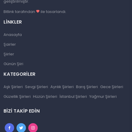
geliştirilmiştir.
Bitlink tarafından
ile tasarlandı.
LINKLER
Anasayfa
Şairler
Şiirler
Günün Şiiri
KATEGORILER
Aşk Şiirleri
Sevgi Şiirleri
Ayrılık Şiirleri
Barış Şiirleri
Gece Şiirleri
Güzellik Şiirleri
Hüzün Şiirleri
İstanbul Şiirleri
Yağmur Şiirleri
BIZI TAKIP EDIN