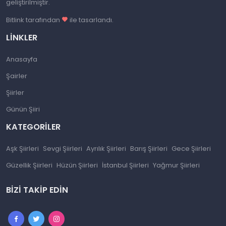
geliştirilmiştir.
Bitlink tarafından
ile tasarlandı.
LINKLER
Anasayfa
Şairler
Şiirler
Günün Şiiri
KATEGORILER
Aşk Şiirleri
Sevgi Şiirleri
Ayrılık Şiirleri
Barış Şiirleri
Gece Şiirleri
Güzellik Şiirleri
Hüzün Şiirleri
İstanbul Şiirleri
Yağmur Şiirleri
BIZI TAKIP EDIN