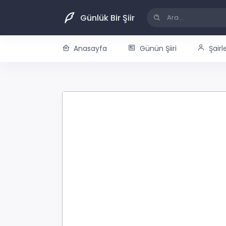
Günlük Bir Şiir
Anasayfa
Günün Şiiri
Şairl