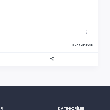
0
kez okundu
ER
KATEGORILER