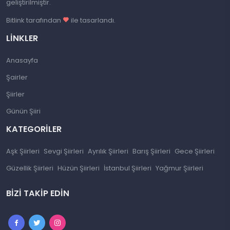
geliştirilmiştir.
Bitlink tarafından
ile tasarlandı.
LINKLER
Anasayfa
Şairler
Şiirler
Günün Şiiri
KATEGORILER
Aşk Şiirleri
Sevgi Şiirleri
Ayrılık Şiirleri
Barış Şiirleri
Gece Şiirleri
Güzellik Şiirleri
Hüzün Şiirleri
İstanbul Şiirleri
Yağmur Şiirleri
BIZI TAKIP EDIN