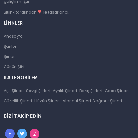
geliştirilmiştir.
Bitlink tarafından
ile tasarlandı.
LINKLER
Anasayfa
Şairler
Şiirler
Günün Şiiri
KATEGORILER
Aşk Şiirleri
Sevgi Şiirleri
Ayrılık Şiirleri
Barış Şiirleri
Gece Şiirleri
Güzellik Şiirleri
Hüzün Şiirleri
İstanbul Şiirleri
Yağmur Şiirleri
BIZI TAKIP EDIN