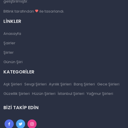
geliştirilmiştir.
Bitlink tarafından
ile tasarlandı.
LINKLER
Anasayfa
Şairler
Şiirler
Günün Şiiri
KATEGORILER
Aşk Şiirleri
Sevgi Şiirleri
Ayrılık Şiirleri
Barış Şiirleri
Gece Şiirleri
Güzellik Şiirleri
Hüzün Şiirleri
İstanbul Şiirleri
Yağmur Şiirleri
BIZI TAKIP EDIN