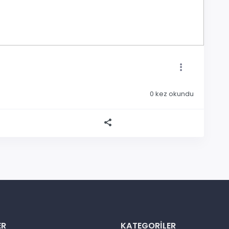
0
kez okundu
ER
KATEGORILER