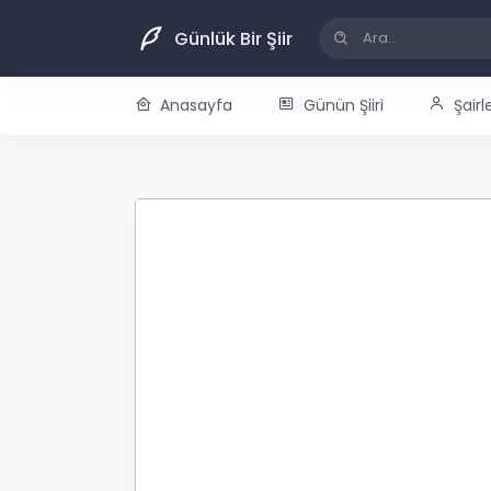
Günlük Bir Şiir
Anasayfa
Günün Şiiri
Şairl