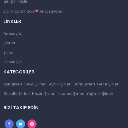
geliştirilmiştir.
Bitlink tarafından
ile tasarlandı.
LINKLER
Anasayfa
Şairler
Şiirler
Günün Şiiri
KATEGORILER
Aşk Şiirleri
Sevgi Şiirleri
Ayrılık Şiirleri
Barış Şiirleri
Gece Şiirleri
Güzellik Şiirleri
Hüzün Şiirleri
İstanbul Şiirleri
Yağmur Şiirleri
BIZI TAKIP EDIN