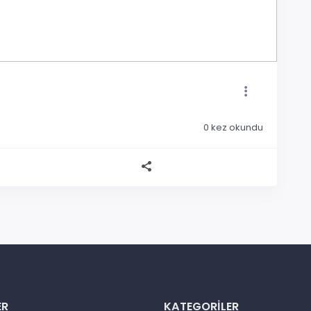
0
kez okundu
ER
KATEGORILER