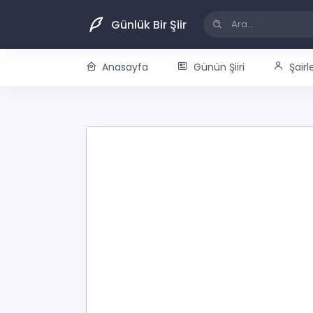
Günlük Bir Şiir
Anasayfa
Günün Şiiri
Şairl