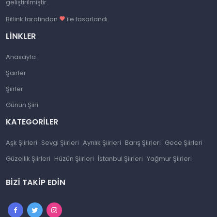
geliştirilmiştir.
Bitlink tarafından
ile tasarlandı.
LINKLER
Anasayfa
Şairler
Şiirler
Günün Şiiri
KATEGORILER
Aşk Şiirleri
Sevgi Şiirleri
Ayrılık Şiirleri
Barış Şiirleri
Gece Şiirleri
Güzellik Şiirleri
Hüzün Şiirleri
İstanbul Şiirleri
Yağmur Şiirleri
BIZI TAKIP EDIN