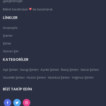
geliştirilmiştir.
Bitlink tarafından
ile tasarlandı.
LINKLER
Anasayfa
Şairler
Şiirler
Günün Şiiri
KATEGORILER
Aşk Şiirleri
Sevgi Şiirleri
Ayrılık Şiirleri
Barış Şiirleri
Gece Şiirleri
Güzellik Şiirleri
Hüzün Şiirleri
İstanbul Şiirleri
Yağmur Şiirleri
BIZI TAKIP EDIN