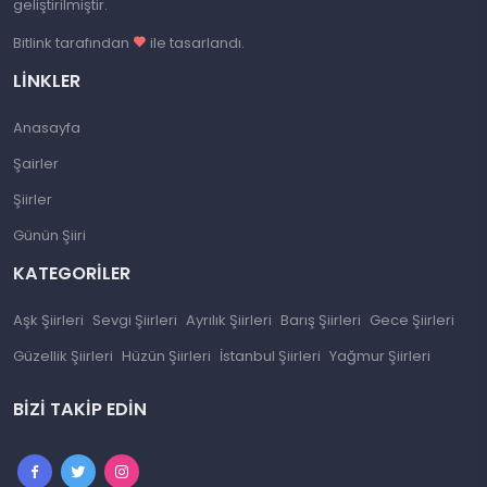
geliştirilmiştir.
Bitlink tarafından
ile tasarlandı.
LINKLER
Anasayfa
Şairler
Şiirler
Günün Şiiri
KATEGORILER
Aşk Şiirleri
Sevgi Şiirleri
Ayrılık Şiirleri
Barış Şiirleri
Gece Şiirleri
Güzellik Şiirleri
Hüzün Şiirleri
İstanbul Şiirleri
Yağmur Şiirleri
BIZI TAKIP EDIN