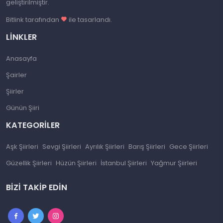
geliştirilmiştir.
Bitlink tarafından
ile tasarlandı.
LINKLER
Anasayfa
Şairler
Şiirler
Günün Şiiri
KATEGORILER
Aşk Şiirleri
Sevgi Şiirleri
Ayrılık Şiirleri
Barış Şiirleri
Gece Şiirleri
Güzellik Şiirleri
Hüzün Şiirleri
İstanbul Şiirleri
Yağmur Şiirleri
BIZI TAKIP EDIN