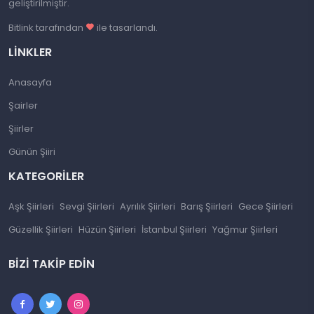
geliştirilmiştir.
Bitlink tarafından
ile tasarlandı.
LINKLER
Anasayfa
Şairler
Şiirler
Günün Şiiri
KATEGORILER
Aşk Şiirleri
Sevgi Şiirleri
Ayrılık Şiirleri
Barış Şiirleri
Gece Şiirleri
Güzellik Şiirleri
Hüzün Şiirleri
İstanbul Şiirleri
Yağmur Şiirleri
BIZI TAKIP EDIN