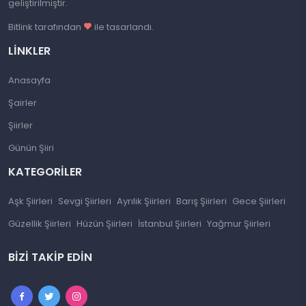
geliştirilmiştir.
Bitlink tarafından
ile tasarlandı.
LINKLER
Anasayfa
Şairler
Şiirler
Günün Şiiri
KATEGORILER
Aşk Şiirleri
Sevgi Şiirleri
Ayrılık Şiirleri
Barış Şiirleri
Gece Şiirleri
Güzellik Şiirleri
Hüzün Şiirleri
İstanbul Şiirleri
Yağmur Şiirleri
BIZI TAKIP EDIN