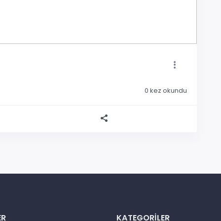
0
kez okundu
ER
KATEGORILER