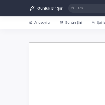
Günlük Bir Şiir
Anasayfa
Günün Şiiri
Şairl